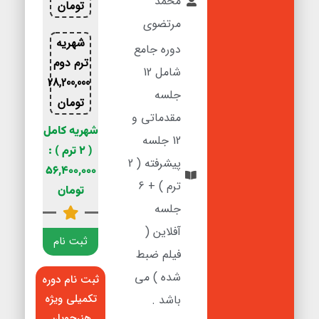
محمد
تومان
مرتضوی
شهریه
دوره جامع
ترم دوم
شامل 12
28,200,000
جلسه
تومان
مقدماتی و
شهریه کامل
12 جلسه
( 2 ترم ) :
پیشرفته ( 2
56,400,000
ترم ) + 6
تومان
جلسه
آفلاین (
ثبت نام
فیلم ضبط
شده ) می
ثبت نام دوره
تکمیلی ویژه
باشد .
هنرجویان