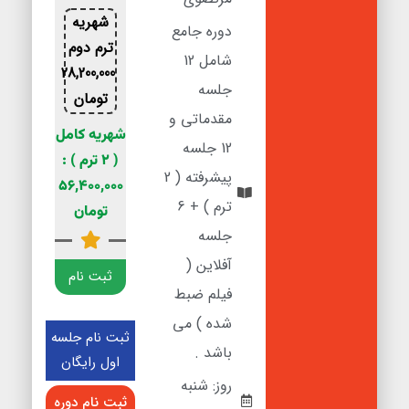
شهریه
دوره جامع
ترم دوم
شامل 12
28,200,000
جلسه
تومان
مقدماتی و
شهریه کامل
12 جلسه
( 2 ترم ) :
پیشرفته ( 2
56,400,000
ترم ) + 6
تومان
جلسه
آفلاین (
ثبت نام
فیلم ضبط
شده ) می
ثبت نام جلسه
باشد .
اول رایگان
روز: شنبه
ثبت نام دوره