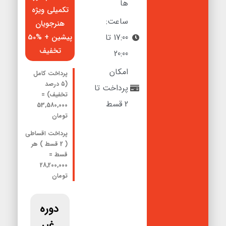
ها
تکمیلی ویژه
ساعت:
هنرجویان
17:00 تا
پیشین + %50
تخفیف
20:00
امکان
پرداخت کامل
(۵ درصد
پرداخت تا
تخفیف) =
2 قسط
53,580,000
تومان
پرداخت اقساطی
( 2 قسط
) هر
قسط =
28,200,000
تومان
دوره
غیر