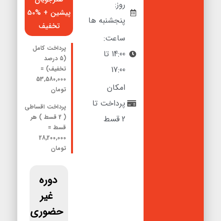
روز:
پیشین + %50
پنجشنبه ها
تخفیف
ساعت:
پرداخت کامل
14:00 تا
(۵ درصد
17:00
تخفیف) =
53,580,000
امکان
تومان
پرداخت تا
پرداخت اقساطی
( 2 قسط
) هر
2 قسط
قسط =
28,200,000
تومان
دوره
غیر
حضوری