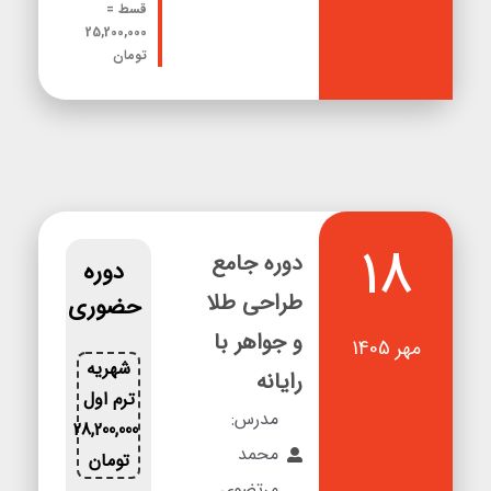
قسط =
25,200,000
تومان
18
دوره جامع
دوره
طراحی طلا
حضوری
و جواهر با
مهر 1405
شهریه
رایانه
ترم اول
مدرس:
28,200,000
محمد
تومان
مرتضوی