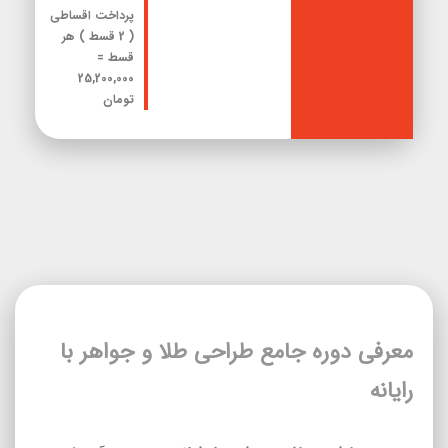
پرداخت اقساطی
( 2 قسط
) هر
قسط =
25,200,000
تومان
معرفی دوره جامع طراحی طلا و جواهر با
رایانه