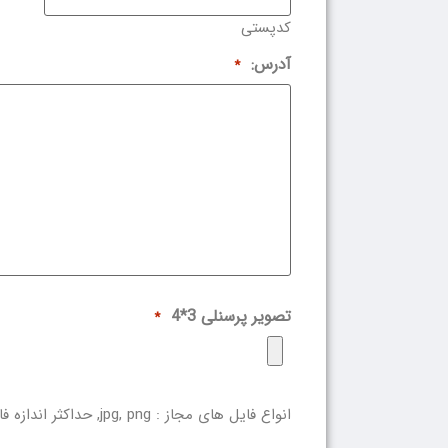
کدپستی
آدرس:
*
تصویر پرسنلی 3*4
*
انواع فایل های مجاز : jpg, png, حداکثر اندازه فایل: 3 MB.