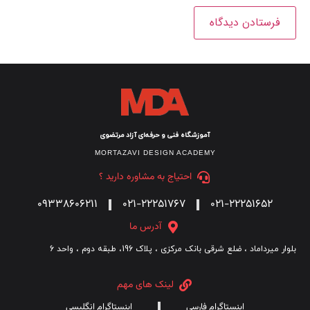
آموزشگاه فنی و حرفه‌ای آزاد مرتضوی
MORTAZAVI DESIGN ACADEMY
احتیاج به مشاوره دارید ؟
09338606211
021-22251767
021-22251652
آدرس ما
بلوار میرداماد ، ضلع شرقی بانک مرکزی ، پلاک 196، طبقه دوم ، واحد 6
لینک های مهم
اینستاگرام فارسی
اینستاگرام انگلیسی